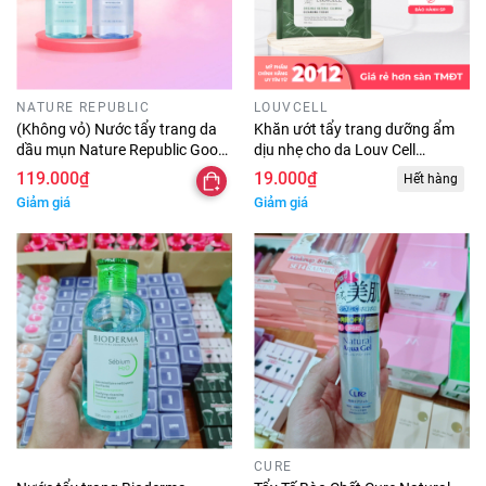
NATURE REPUBLIC
LOUVCELL
(Không vỏ) Nước tẩy trang da
Khăn ướt tẩy trang dưỡng ẩm
dầu mụn Nature Republic Good
dịu nhẹ cho da Louv Cell
Skin Cleansing Water AHA -
Original Natural Calming
119.000₫
19.000₫
Hết hàng
Mineral 500ml chính hãng
Cleansing Tissue 10 tờ
Giảm giá
Giảm giá
CURE