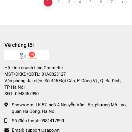
1
2
3
4
5
6
7
Về chúng tôi
Hộ kinh doanh Linn Cosmetic
MST/ĐKKD/QĐTL: 01A8023127
Văn phòng đại diện: Số 445 Đội Cấn, P. Cống Vị , Q. Ba Đình,
TP Hà Nội
SĐT: 0943457990
Showroom:
LK 57, ngõ 4 Nguyễn Văn Lộc, phượng Mộ Lao,
quận Hà Đông, Hà Nội
Số điện thoại:
0981417890
Email:
support@sapo.vn