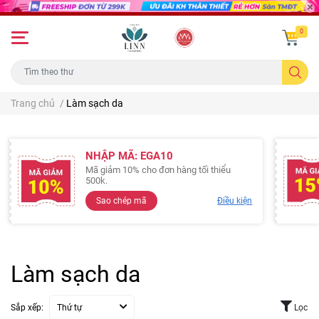
0
Trang chủ
/
Làm sạch da
NHẬP MÃ: EGA10
Mã giảm 10% cho đơn hàng tối thiểu
500k.
Sao chép mã
Điều kiện
Làm sạch da
Sắp xếp:
Thứ tự
Lọc