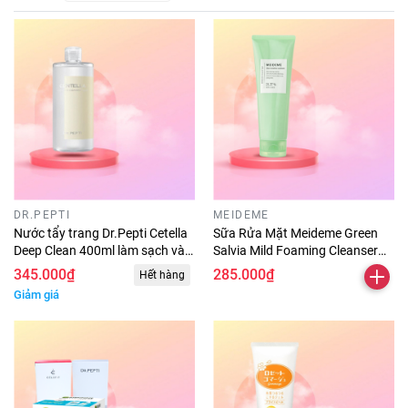
DR.PEPTI
MEIDEME
Nước tẩy trang Dr.Pepti Cetella
Sữa Rửa Mặt Meideme Green
Deep Clean 400ml làm sạch và
Salvia Mild Foaming Cleanser
phục hồi làn da - cao cấp chính
180ml
345.000₫
285.000₫
Hết hàng
hãng
Giảm giá