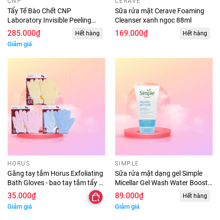
CNP
CERAVE
Tẩy Tế Bào Chết CNP
Sữa rửa mặt Cerave Foaming
Laboratory Invisible Peeling
Cleanser xanh ngọc 88ml
Booster Essence 100ml
285.000₫
169.000₫
Hết hàng
Hết hàng
Giảm giá
HORUS
SIMPLE
Găng tay tắm Horus Exfoliating
Sữa rửa mặt dạng gel Simple
Bath Gloves - bao tay tắm tẩy tế
Micellar Gel Wash Water Boost
bào chết body cao cấp chính
cấp ẩm đa tầng & làm sạch sâu
35.000₫
89.000₫
Hết hàng
hãng
cho da 150ml
Giảm giá
Giảm giá