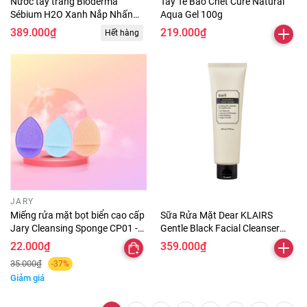
Nước tẩy trang Bioderma
Tẩy Tế Bào Chết Cure Natural
Sébium H2O Xanh Nắp Nhấn
Aqua Gel 100g
500ml
389.000₫
219.000₫
Hết hàng
JARY
Miếng rửa mặt bọt biển cao cấp
Sữa Rửa Mặt Dear KLAIRS
Jary Cleansing Sponge CP01 -
Gentle Black Facial Cleanser
CP02 - CP03 ( 1 cái lẻ ) chính
140ml
22.000₫
359.000₫
hãng
35.000₫
-37%
Giảm giá