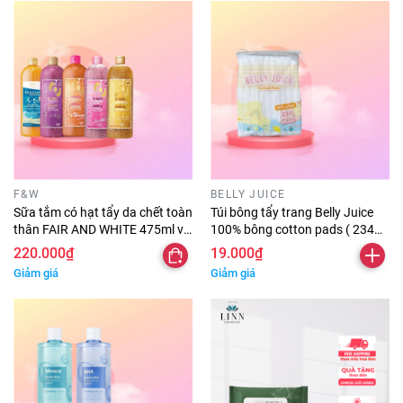
F&W
BELLY JUICE
Sữa tắm có hạt tẩy da chết toàn
Túi bông tẩy trang Belly Juice
thân FAIR AND WHITE 475ml và
100% bông cotton pads ( 234
940ml giúp làm sạch F&W Pháp
miếng )
220.000₫
19.000₫
chính hãng
Giảm giá
Giảm giá