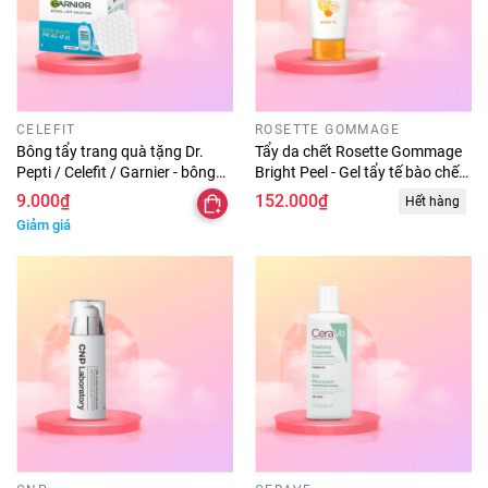
CELEFIT
ROSETTE GOMMAGE
Bông tẩy trang quà tặng Dr.
Tẩy da chết Rosette Gommage
Pepti / Celefit / Garnier - bông
Bright Peel - Gel tẩy tế bào chết
tẩy trang sample từ các hãng
dưỡng sáng da rosette Nhật
9.000₫
152.000₫
Hết hàng
cao cấp
Bản 180g
Giảm giá