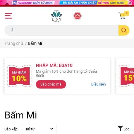
0
Trang chủ
/
Bấm Mi
NHẬP MÃ: EGA10
Mã giảm 10% cho đơn hàng tối thiểu
500k.
Sao chép mã
Điều kiện
Bấm Mi
Sắp xếp:
Thứ tự
Lọc