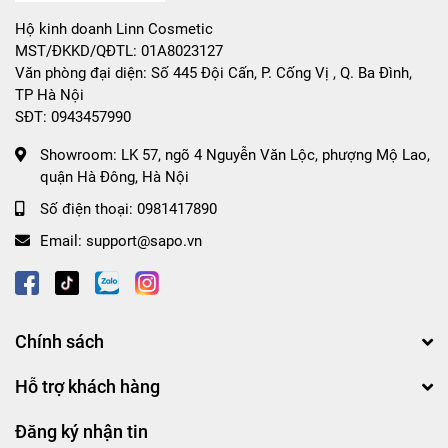
❤️ Dành cho mọi loại da
Hộ kinh doanh Linn Cosmetic
MST/ĐKKD/QĐTL: 01A8023127
Văn phòng đại diện: Số 445 Đội Cấn, P. Cống Vị , Q. Ba Đình,
❤️ Hướng dẫn bảo quản:
TP Hà Nội
SĐT: 0943457990
- Nơi khô ráo, thoáng mát.
Showroom:
LK 57, ngõ 4 Nguyễn Văn Lộc, phượng Mộ Lao,
- Tránh ánh nắng trực tiếp, nơi có nhiệt độ cao hoặc ẩm
quận Hà Đông, Hà Nội
ướt.
Số điện thoại:
0981417890
- Đậy nắp kín sau khi sử dụng
Email:
support@sapo.vn
Chính sách
Hỗ trợ khách hàng
Đăng ký nhận tin