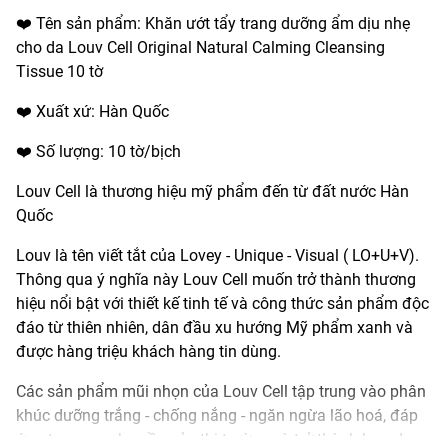
❤️ Tên sản phẩm: Khăn ướt tẩy trang dưỡng ẩm dịu nhẹ
cho da Louv Cell Original Natural Calming Cleansing
Tissue 10 tờ
❤️ Xuất xứ: Hàn Quốc
❤️ Số lượng: 10 tờ/bịch
Louv Cell là thương hiệu mỹ phẩm đến từ đất nước Hàn
Quốc
Louv là tên viết tắt của Lovey - Unique - Visual ( LO+U+V).
Thông qua ý nghĩa này Louv Cell muốn trở thành thương
hiệu nổi bật với thiết kế tinh tế và công thức sản phẩm độc
đáo từ thiên nhiên, dân đầu xu hướng Mỹ phẩm xanh và
được hàng triệu khách hàng tin dùng.
Các sản phẩm mũi nhọn của Louv Cell tập trung vào phân
khúc dưỡng trắng - chống nắng - ngăn ngừa lão hoá, đáp
ứng trọn vẹn nhu cầu của thị trường và trở thành brand