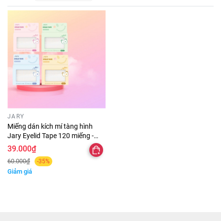
JARY
Miếng dán kích mí tàng hình
Jary Eyelid Tape 120 miếng -
dán mí chống thấm nước, lâu
39.000₫
trôi đủ size
60.000₫
-35%
Giảm giá