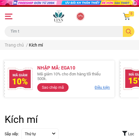
0
Trang chủ
/
Kích mí
NHẬP MÃ: EGA10
Mã giảm 10% cho đơn hàng tối thiểu
500k.
Sao chép mã
Điều kiện
Kích mí
Sắp xếp:
Thứ tự
Lọc