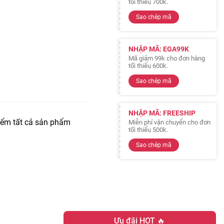
tối thiểu 700k.
Sao chép mã
NHẬP MÃ: EGA99K
Mã giảm 99k cho đơn hàng
tối thiểu 600k.
Sao chép mã
NHẬP MÃ: FREESHIP
iểm tất cả sản phẩm
Miễn phí vận chuyển cho đơn
tối thiểu 500k.
Sao chép mã
Ưu đãi HOT 🔥