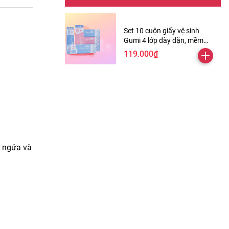
Set 10 cuộn giấy vệ sinh
Gumi 4 lớp dày dặn, mềm
mịn ( Tặng kèm 2 cuộn )
119.000₫
m ngứa và