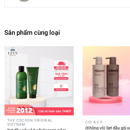
Sản phẩm cùng loại
THE COCOON ORIGINAL
CIO & CO
VIETNAM
(Không vỏ) Set dầu gội x