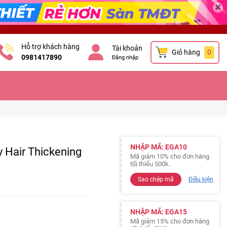
×
Hỗ trợ khách hàng
Tài khoản
Giỏ hàng
0
0981417890
Đăng nhập
NHẬP MÃ: EGA10
Hair Thickening
Mã giảm 10% cho đơn hàng
tối thiểu 500k.
Sao chép mã
Điều kiện
NHẬP MÃ: EGA15
Mã giảm 15% cho đơn hàng