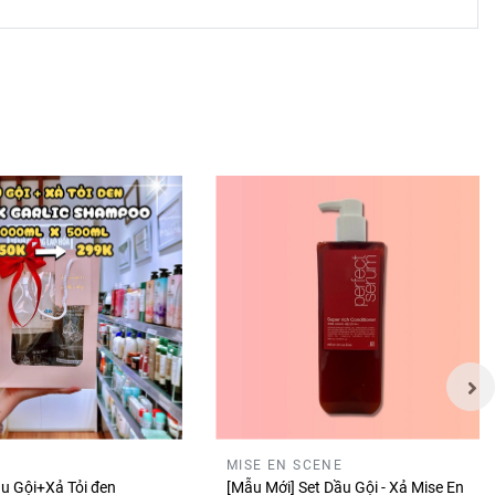
MISE EN SCENE
 Gội+Xả Tỏi đen
[Mẫu Mới] Set Dầu Gội - Xả Mise En