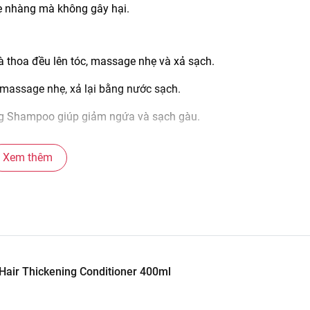
ẹ nhàng mà không gây hại.
và thoa đều lên tóc, massage nhẹ và xả sạch.
à massage nhẹ, xả lại bằng nước sạch.
g Shampoo giúp giảm ngứa và sạch gàu.
p #scaling #shampoo #giam #ngua #sach #gau #180ml #400ml
Xem thêm
m #uy #tin #linn #cosmetic
hamuytin #hangchinhhang #daugoi #dauxa #AROMATICA #huo
air Thickening Conditioner 400ml