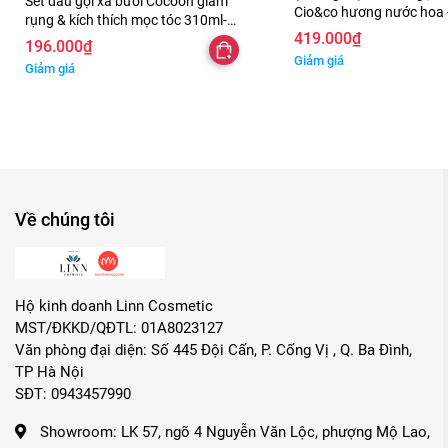
Set dầu gội xả bưởi Cocoon giảm
Cio&co hương nước hoa -
rụng & kích thích mọc tóc 310ml-
chiết xuất nấm Truffle t
419.000₫
500ml - không chứa sulfate nhãn
196.000₫
- 750ml
mới
Giảm giá
Giảm giá
Về chúng tôi
Hộ kinh doanh Linn Cosmetic
MST/ĐKKD/QĐTL: 01A8023127
Văn phòng đại diện: Số 445 Đội Cấn, P. Cống Vị , Q. Ba Đình,
TP Hà Nội
SĐT: 0943457990
Showroom:
LK 57, ngõ 4 Nguyễn Văn Lộc, phượng Mộ Lao,