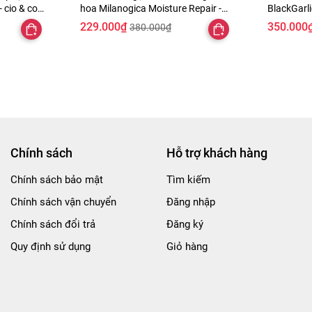
 cio & co
hoa Milanogica Moisture Repair -
BlackGarl
rắng 500ml
phục hồi hư tổn, kích thích mọc tóc
229.000₫
350.000
380.000₫
Chính sách
Hỗ trợ khách hàng
Chính sách bảo mật
Tìm kiếm
Chính sách vận chuyển
Đăng nhập
Chính sách đổi trả
Đăng ký
Quy định sử dụng
Giỏ hàng