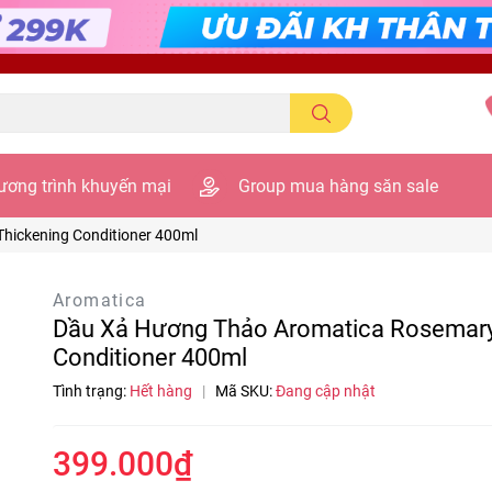
ương trình khuyến mại
Group mua hàng săn sale
hickening Conditioner 400ml
Aromatica
Dầu Xả Hương Thảo Aromatica Rosemary 
Conditioner 400ml
Tình trạng:
Hết hàng
|
Mã SKU:
Đang cập nhật
399.000₫