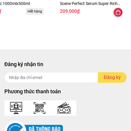
ic 1000mlx500ml
Scene Perfect Serum Super Rich
Dưỡng Tóc Mềm Mại, Bóng Mượt
₫
209.000₫
Hết hàng
680ml
Đăng ký nhận tin
Đăng ký
Phương thức thanh toán