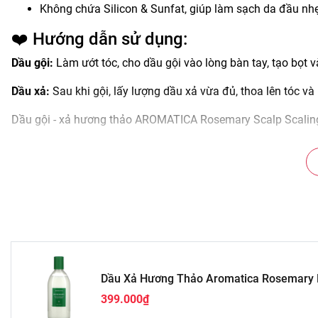
Không chứa Silicon & Sunfat, giúp làm sạch da đầu nh
❤️ Hướng dẫn sử dụng:
Dầu gội:
Làm ướt tóc, cho dầu gội vào lòng bàn tay, tạo bọt 
Dầu xả:
Sau khi gội, lấy lượng dầu xả vừa đủ, thoa lên tóc v
Dầu gội - xả hương thảo AROMATICA Rosemary Scalp Scalin
#dau #goi #xa #huong #thao #aromatica #rosemary #scal
#daugoi #han #quoc #chat #luong #lam #dep #da #my #pha
#linncosmetic #linncosmetic.vn #myphamchinhhang #myp
Dầu Xả Hương Thảo Aromatica Rosemary H
399.000₫