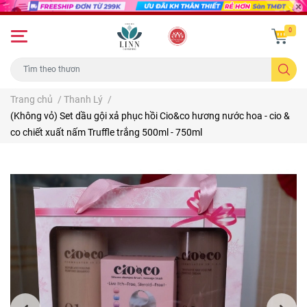
0
Trang chủ
/
Thanh Lý
/
(Không vỏ) Set dầu gội xả phục hồi Cio&co hương nước hoa - cio &
co chiết xuất nấm Truffle trắng 500ml - 750ml