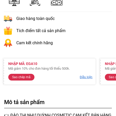
Giao hàng toàn quốc
Tích điểm tất cả sản phẩm
Cam kết chính hãng
NHẬP MÃ: EGA10
NHẬP 
Mã giảm 10% cho đơn hàng tối thiểu 500k.
Mã giảm
Sao chép mã
Điều kiện
Sao 
Mô tả sản phẩm
👉 ĐÀO THỊ NHƯ QUỲNH COSMETIC CAM KẾT BÁN HÀNG