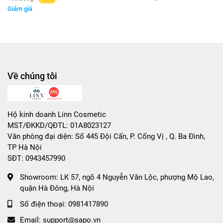
giúp nuôi dưỡng tóc chắc khỏe, giảm gãy rụng.
Giảm giá
Về chúng tôi
Hộ kinh doanh Linn Cosmetic
MST/ĐKKD/QĐTL: 01A8023127
Văn phòng đại diện: Số 445 Đội Cấn, P. Cống Vị , Q. Ba Đình,
TP Hà Nội
SĐT: 0943457990
🌟 Công dụng đỉnh cao:
Showroom:
LK 57, ngõ 4 Nguyễn Văn Lộc, phượng Mộ Lao,
quận Hà Đông, Hà Nội
✅ Làm sạch sâu nhưng vẫn dịu nhẹ, không gây khô tóc.
Số điện thoại:
0981417890
✅ Tăng cường sức sống, giúp tóc chắc khỏe và suôn
Email:
support@sapo.vn
mượt.