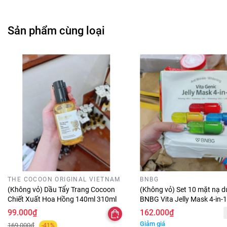
Sản phẩm cùng loại
🌿 Thành phần vượt trội:
✔ Keratin, L-Arginine, D-Panthenol – Tái tạo và phục hồi
tóc từ sâu bên trong, kích thích mọc tóc.
THE COCOON ORIGINAL VIETNAM
BNBG
✔ Shea Butter, Hyaluronic Acid – Cung cấp độ ẩm, giúp tóc
(Không vỏ) Dầu Tẩy Trang Cocoon
(Không vỏ) Set 10 mặt nạ 
luôn mềm mượt.
Chiết Xuất Hoa Hồng 140ml 310ml
BNBG Vita Jelly Mask 4-in-
99.000₫
162.000₫
✔ Chiết xuất nấm Truffle trắng – Thành phần quý hiếm
Giảm giá
169.000₫
-41%