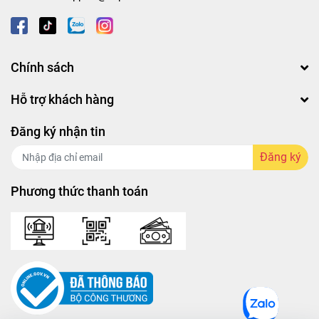
✅ Hương nước hoa sang trọng.
✅ Phù hợp mọi loại tóc, đặc biệt tóc hư tổn, khô xơ.
Chính sách
Hỗ trợ khách hàng
💖 Tóc đẹp, tự tin hơn mỗi ngày với CIO&CO! 💖
Đăng ký nhận tin
Đăng ký
Hãy để CIO&CO gửi đến bạn những điều ngọt ngào nhất:
Phương thức thanh toán
💎 Mái tóc chắc khỏe, bóng mượt, chuẩn salon tại nhà!
💎 Hương thơm sang trọng, quyến rũ suốt cả ngày dài!
💎 Thành phần tự nhiên nâng niu từng sợi tóc!
🎁 Set quà đặc biệt mừng 8/3 – Món quà hoàn hảo cho
nàng: