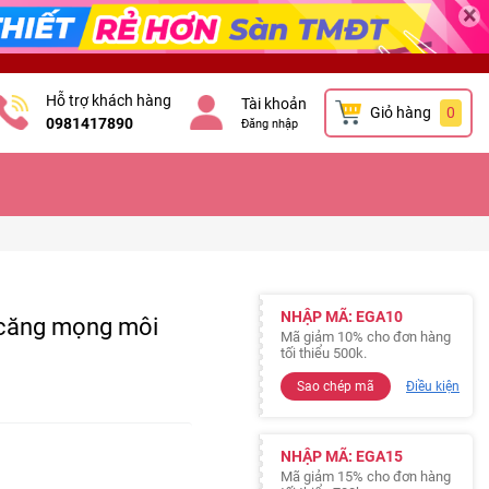
×
Hỗ trợ khách hàng
Tài khoản
Giỏ hàng
0
0981417890
Đăng nhập
NHẬP MÃ: EGA10
t căng mọng môi
Mã giảm 10% cho đơn hàng
tối thiểu 500k.
Sao chép mã
Điều kiện
NHẬP MÃ: EGA15
Mã giảm 15% cho đơn hàng