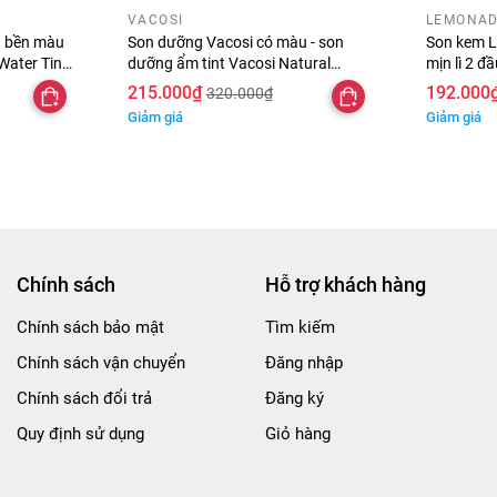
VACOSI
LEMONA
h bền màu
Son dưỡng Vacosi có màu - son
Son kem 
i môi.
Water Tint
dưỡng ẩm tint Vacosi Natural
mịn lì 2 
u 4g
Studio Color Lip Balm 3g cao cấp
Couple lip
215.000₫
192.000
320.000₫
Giảm giá
Giảm giá
g #moi #sieu #li #lau #troi #han #quoc #chinh #hang #5.5g #
gchinhhang #Romand #son #11PinkPumpkin #21DeepSangria
son
Chính sách
Hỗ trợ khách hàng
Chính sách bảo mật
Tìm kiếm
Chính sách vận chuyển
Đăng nhập
Chính sách đổi trả
Đăng ký
Quy định sử dụng
Giỏ hàng