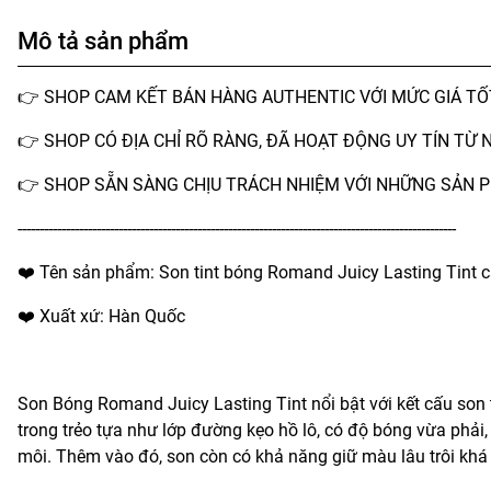
Mô tả sản phẩm
👉 SHOP CAM KẾT BÁN HÀNG AUTHENTIC VỚI MỨC GIÁ T
👉 SHOP CÓ ĐỊA CHỈ RÕ RÀNG, ĐÃ HOẠT ĐỘNG UY TÍN TỪ 
👉 SHOP SẴN SÀNG CHỊU TRÁCH NHIỆM VỚI NHỮNG SẢN P
----------------------------------------------------------------------------------------------------
❤️ Tên sản phẩm: Son tint bóng Romand Juicy Lasting Tint c
❤️ Xuất xứ: Hàn Quốc
Son Bóng Romand Juicy Lasting Tint nổi bật với kết cấu son t
trong trẻo tựa như lớp đường kẹo hồ lô, có độ bóng vừa phải
môi. Thêm vào đó, son còn có khả năng giữ màu lâu trôi khá tố