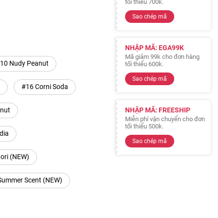
tối thiểu 700k.
Sao chép mã
NHẬP MÃ: EGA99K
Mã giảm 99k cho đơn hàng
10 Nudy Peanut
tối thiểu 600k.
Sao chép mã
#16 Corni Soda
NHẬP MÃ: FREESHIP
nut
Miễn phí vận chuyển cho đơn
tối thiểu 500k.
dia
Sao chép mã
tori (NEW)
Summer Scent (NEW)