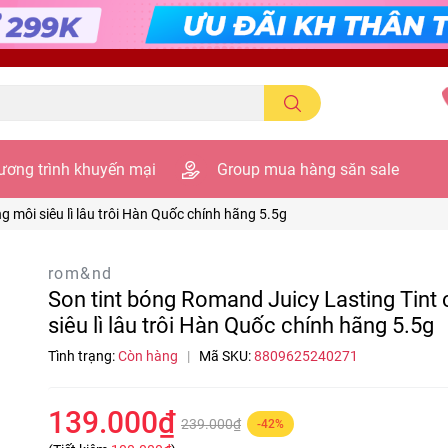
ương trình khuyến mại
Group mua hàng săn sale
 môi siêu lì lâu trôi Hàn Quốc chính hãng 5.5g
rom&nd
Son tint bóng Romand Juicy Lasting Tin
siêu lì lâu trôi Hàn Quốc chính hãng 5.5g
Tình trạng:
Còn hàng
|
Mã SKU:
8809625240271
139.000₫
239.000₫
-42%