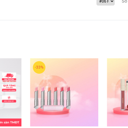
Số
 Alcohol, Acrylates Copolymer, Sorbitan Stearate, Ethylcellulos
ruit Extract, Carica Papaya (Papaya) Fruit Extract, Citrus Paradi
ract, Mangifera Indica (Mango) Fruit Extract, Psidium Guajava Fr
oyldimethyl Taurate Copolymer, Polyglyceryl-2 Triisostearate,
-33%
ỡng ẩm cho môi.
ôi.
 giữ tuổi thọ của sản phẩm lâu hơn.