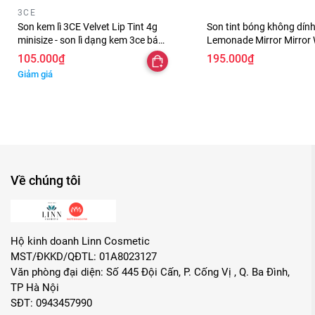
❤️ Công dụng:
3CE
Son kem lì 3CE Velvet Lip Tint 4g
Son tint bóng không dín
- Tạo màu sắc tươi tắn, sáng bóng “tựa viên kẹo hồ lô” cho đô
minisize - son lì dạng kem 3ce bám
Lemonade Mirror Mirror 
màu lâu trôi
bóng mượt môi , bền mà
105.000₫
195.000₫
- Giữ môi luôn có “hồn”, bừng sáng, rạng ngời sức sống.
Giảm giá
#son #tint #bong #romand #juicy #lasting #tint #cang #mon
#daothinhuquynh #myphamchinhhang #myphamuytin #han
#sontintli #sonbong #SontintRomand #lastingtint #Romand
Về chúng tôi
Hộ kinh doanh Linn Cosmetic
MST/ĐKKD/QĐTL: 01A8023127
Văn phòng đại diện: Số 445 Đội Cấn, P. Cống Vị , Q. Ba Đình,
TP Hà Nội
SĐT: 0943457990