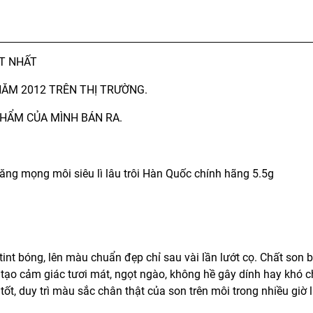
ỐT NHẤT
NĂM 2012 TRÊN THỊ TRƯỜNG.
HẨM CỦA MÌNH BÁN RA.
ăng mọng môi siêu lì lâu trôi Hàn Quốc chính hãng 5.5g
int bóng, lên màu chuẩn đẹp chỉ sau vài lần lướt cọ. Chất son 
, tạo cảm giác tươi mát, ngọt ngào, không hề gây dính hay khó c
t, duy trì màu sắc chân thật của son trên môi trong nhiều giờ l