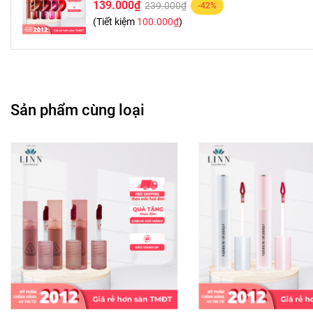
#29:Cam san hô sữa
139.000₫
239.000₫
-42%
(Tiết kiệm
100.000₫
)
#11 Pink Pumpkin: Hồng đất
❤️ Thành phần: Water, Octyldodecanol, Dimethicone, Denatured
Behenyl Alcohol, Pentylene Glycol, Actinidia Chinensis (Kiwi) F
Sản phẩm cùng loại
(Grapefruit) Fruit Extract, Cocos Nucifera (Coconut) Fruit Ext
Extract, Polysorbate 60, Silica, Sodium Acrylate/Sodium Acryl
Isohexadecane,...
Trong đó:
- Octyldodecanol: làm mềm, tạo độ bóng mịn tự nhiên và dư
- Dimethicone: tạo ra độ mịn cho sản phẩm, giữ độ ẩm trên m
- Denatured Alcohol: cho chất son mềm nhẹ, giúp bảo quản và