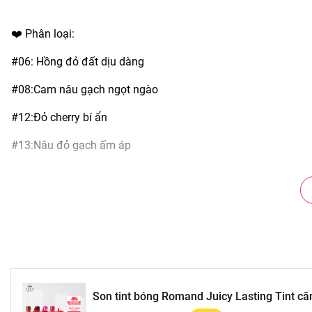
❤️ Phân loại:
#06: Hồng đỏ đất dịu dàng
#08:Cam nâu gạch ngọt ngào
#12:Đỏ cherry bí ẩn
#13:Nâu đỏ gạch ấm áp
#16:Đỏ trầm
#17:Đỏ mận
#19:Màu cánh hồng khô
#21:Đỏ lựu
#23:Đỏ nude
Son tint bóng Romand Juicy Lasting Tint căn
hãng 5.5g