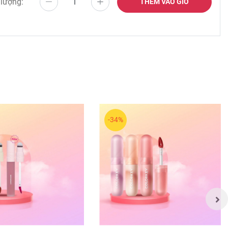
 lượng:
THÊM VÀO GIỎ
e,
si
uit
-34%