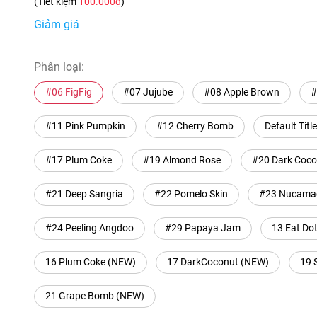
(Tiết kiệm
100.000₫
)
Giảm giá
Phân loại:
#06 FigFig
#07 Jujube
#08 Apple Brown
#
#11 Pink Pumpkin
#12 Cherry Bomb
Default Title
#17 Plum Coke
#19 Almond Rose
#20 Dark Coco
#21 Deep Sangria
#22 Pomelo Skin
#23 Nucama
#24 Peeling Angdoo
#29 Papaya Jam
13 Eat Do
16 Plum Coke (NEW)
17 DarkCoconut (NEW)
19 
21 Grape Bomb (NEW)