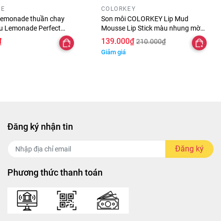
DE
COLORKEY
Lemonade thuần chay
Son môi COLORKEY Lip Mud
đầu Lemonade Perfect
Mousse Lip Stick màu nhung mờ
 màu Love Edition 2 - 3.5g
xinh xắn 2g - son kem bùn color key
₫
139.000₫
210.000₫
lâu trôi
Giảm giá
dtnq
Đăng ký nhận tin
Đăng ký
Phương thức thanh toán