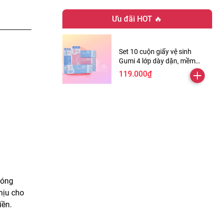
Ưu đãi HOT 🔥
Set 10 cuộn giấy vệ sinh
Gumi 4 lớp dày dặn, mềm
mịn ( Tặng kèm 2 cuộn )
119.000₫
bóng
hịu cho
iền.