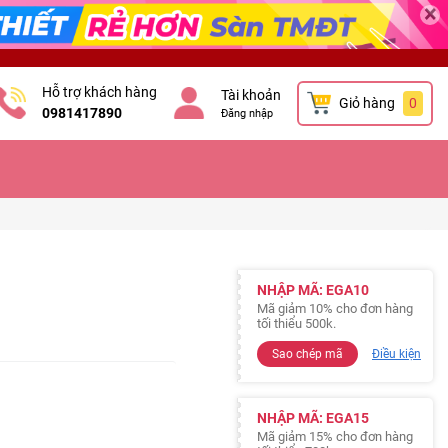
×
Hỗ trợ khách hàng
Tài khoản
Giỏ hàng
0
0981417890
Đăng nhập
NHẬP MÃ: EGA10
l
Mã giảm 10% cho đơn hàng
tối thiểu 500k.
Sao chép mã
Điều kiện
NHẬP MÃ: EGA15
Mã giảm 15% cho đơn hàng