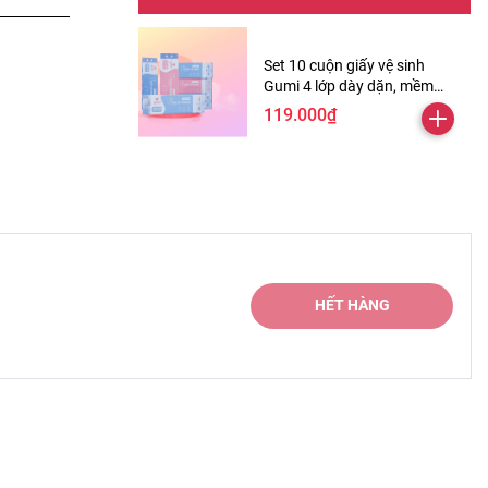
Set 10 cuộn giấy vệ sinh
Gumi 4 lớp dày dặn, mềm
mịn ( Tặng kèm 2 cuộn )
119.000₫
HẾT HÀNG