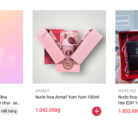
ARMAF
NARCISO
lina
Nước hoa Armaf Yum Yum 100ml
Nước hoa 
chai - set
Her EDP 1
a New York
nhạt)
1.042.000₫
1.852.00
Hết hàng