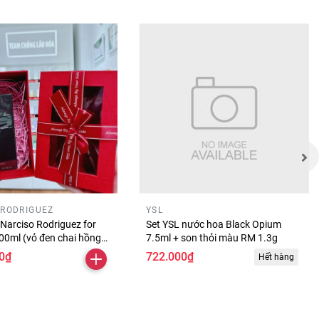
 RODRIGUEZ
YSL
Narciso Rodriguez for
Set YSL nước hoa Black Opium
00ml (vỏ đen chai hồng
7.5ml + son thỏi màu RM 1.3g
0₫
722.000₫
Hết hàng