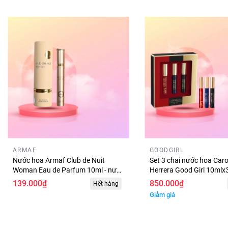
ARMAF
GOODGIRL
Nước hoa Armaf Club de Nuit
Set 3 chai nước hoa Caro
Woman Eau de Parfum 10ml - nước
Herrera Good Girl 10mlx3 
hoa cao cấp nhập khẩu armaf
3 chai nước hoa Carolin
139.000₫
850.000₫
Hết hàng
minisize
Giảm giá