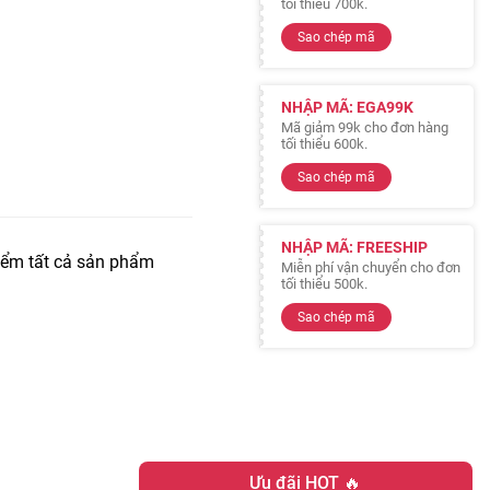
tối thiểu 700k.
Sao chép mã
NHẬP MÃ: EGA99K
Mã giảm 99k cho đơn hàng
tối thiểu 600k.
Sao chép mã
NHẬP MÃ: FREESHIP
iểm tất cả sản phẩm
Miễn phí vận chuyển cho đơn
tối thiểu 500k.
Sao chép mã
Ưu đãi HOT 🔥