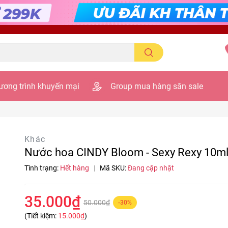
ương trình khuyến mại
Group mua hàng săn sale
Khác
Nước hoa CINDY Bloom - Sexy Rexy 10m
Tình trạng:
Hết hàng
|
Mã SKU:
Đang cập nhật
35.000₫
50.000₫
-30%
(Tiết kiệm:
15.000₫
)