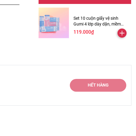
Set 10 cuộn giấy vệ sinh
Gumi 4 lớp dày dặn, mềm
mịn ( Tặng kèm 2 cuộn )
119.000₫
HẾT HÀNG