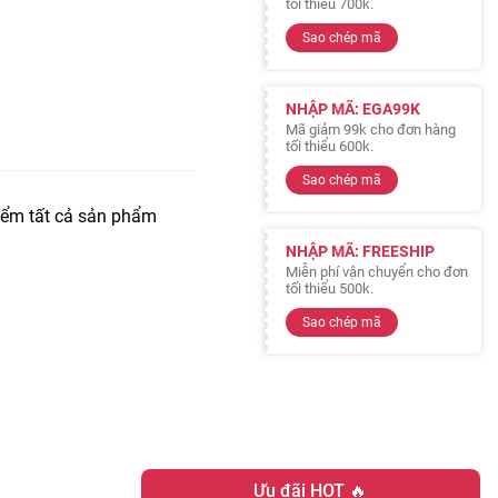
tối thiểu 700k.
Sao chép mã
NHẬP MÃ: EGA99K
Mã giảm 99k cho đơn hàng
tối thiểu 600k.
Sao chép mã
iểm tất cả sản phẩm
NHẬP MÃ: FREESHIP
Miễn phí vận chuyển cho đơn
tối thiểu 500k.
Sao chép mã
Ưu đãi HOT 🔥