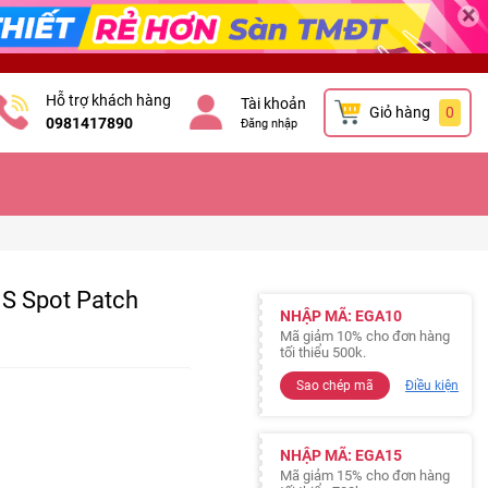
×
Hỗ trợ khách hàng
Tài khoản
Giỏ hàng
0
0981417890
Đăng nhập
.S Spot Patch
NHẬP MÃ: EGA10
Mã giảm 10% cho đơn hàng
tối thiểu 500k.
Sao chép mã
Điều kiện
NHẬP MÃ: EGA15
Mã giảm 15% cho đơn hàng