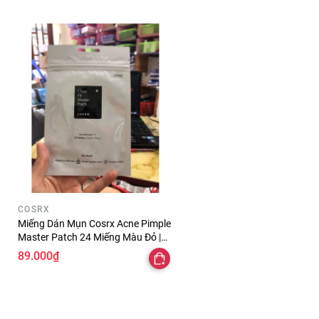
COSRX
Miếng Dán Mụn Cosrx Acne Pimple
Master Patch 24 Miếng Màu Đỏ |
Hút Mụn Clear Fit Master Patch 18
89.000₫
Miếng Màu Đen