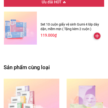
Ưu đãi HOT 🔥
đầy sức sống, làm chậm quá trình lão hóa. - Dưỡng trắng
da, làm mờ các vết thâm, giúp da đều màu hơn. - Hỗ trợ
làm giảm mụn, giảm sưng đỏ do bị kích ứng. ❤️ Hướng
dẫn sử dụng: Bước 1: Vệ sinh mặt sạch sẽ bằng
Set 10 cuộn giấy vệ sinh Gumi 4 lớp dày
toner/nước. Bước 2: Đắp mặt nạ giấy lên mặt. Bước 3: Thư
dặn, mềm mịn ( Tặng kèm 2 cuộn )
giãn từ 15-20 phút. Vỗ nhẹ mặt sau khi sử dụng để các
119.000₫
dưỡng chất thẩm thấu vào da #dtnq #daothinhuquynh
#myphamchinhhang #myphamuytin #hangchinhhang
#oliveyoung #bringgreen #mask #teatree #matna
Sản phẩm cùng loại