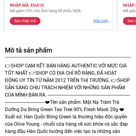
NHẬP MÃ: EGA10
NHẬP 
Mã giảm 10% cho đơn hàng tối thiểu 500k.
Mã giảm
Sao chép mã
Điều kiện
Sao 
Mô tả sản phẩm
👉SHOP CAM KẾT BÁN HÀNG AUTHENTIC VỚI MỨC GIÁ
TỐT NHẤT 👉SHOP CÓ ĐỊA CHỈ RÕ RÀNG, ĐÃ HOẠT
ĐỘNG UY TÍN TỪ NĂM 2012 TRÊN THỊ TRƯỜNG. 👉SHOP
SẴN SÀNG CHỊU TRÁCH NHIỆM VỚI NHỮNG SẢN PHẨM
CỦA MÌNH BÁN RA. --------------------------------------------------------------------
-------------------------------- ❤️Tên sản phẩm: Mặt Nạ Tràm Trà
Dưỡng Da Bring Green Tea Tree 90% Fresh Mask 20g ❤️
Xuất xứ: Hàn Quốc Bring Green là thương hiệu độc quyền
của Olive Young - chuỗi cửa hàng về sức khỏe và sắc đẹp
hàng đầu Hàn Quốc hướng đến việc tạo ra những sản