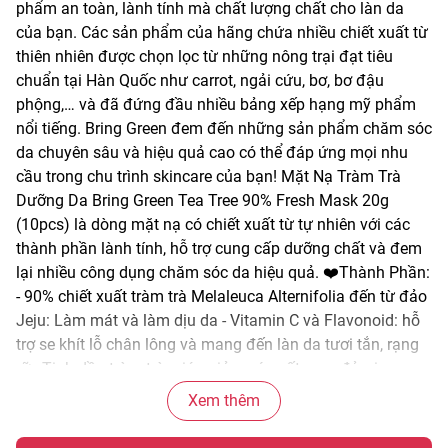
phẩm an toàn, lành tính mà chất lượng chất cho làn da
của bạn. Các sản phẩm của hãng chứa nhiều chiết xuất từ
thiên nhiên được chọn lọc từ những nông trại đạt tiêu
chuẩn tại Hàn Quốc như carrot, ngải cứu, bơ, bơ đậu
phộng,… và đã đứng đầu nhiều bảng xếp hạng mỹ phẩm
nổi tiếng. Bring Green đem đến những sản phẩm chăm sóc
da chuyên sâu và hiệu quả cao có thể đáp ứng mọi nhu
cầu trong chu trình skincare của bạn! Mặt Nạ Tràm Trà
Dưỡng Da Bring Green Tea Tree 90% Fresh Mask 20g
(10pcs) là dòng mặt nạ có chiết xuất từ tự nhiên với các
thành phần lành tính, hỗ trợ cung cấp dưỡng chất và đem
lại nhiều công dụng chăm sóc da hiệu quả. ❤️Thành Phần:
- 90% chiết xuất tràm trà Melaleuca Alternifolia đến từ đảo
Jeju: Làm mát và làm dịu da - Vitamin C và Flavonoid: hỗ
trợ se khít lỗ chân lông và mang đến làn da tươi tắn, rạng
rỡ - Tinh dầu tràm trà: giúp giảm các nốt mụn đỏ, vim. -
Allantoin: Giúp làm mềm da ❤️Công dụng: - Làm dịu và
Xem thêm
cấp ẩm cực đỉnh cho da. Khắc phục ngay tình trạng da
sần mệt mỏi do thiếu nước - Tăng độ đàn hồi cho làn da