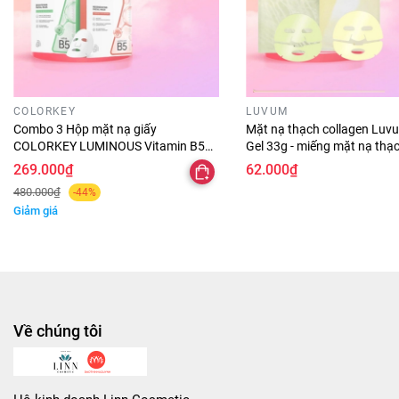
COLORKEY
LUVUM
Combo 3 Hộp mặt nạ giấy
Mặt nạ thạch collagen Lu
COLORKEY LUMINOUS Vitamin B5
Gel 33g - miếng mặt nạ thạ
Mask color key hỗ trợ sáng da 10
dưỡng trắng da & chống lã
269.000₫
62.000₫
miếng / hộp
480.000₫
-44%
Giảm giá
Về chúng tôi