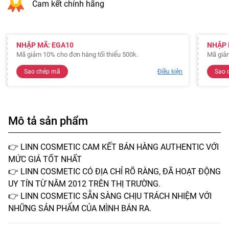
Cam kết chính hãng
NHẬP MÃ: EGA10
NHẬP 
Mã giảm 10% cho đơn hàng tối thiểu 500k.
Mã giảm
Sao chép mã
Điều kiện
Sao 
Mô tả sản phẩm
👉 LINN COSMETIC CAM KẾT BÁN HÀNG AUTHENTIC VỚI
MỨC GIÁ TỐT NHẤT
👉 LINN COSMETIC CÓ ĐỊA CHỈ RÕ RÀNG, ĐÃ HOẠT ĐỘNG
UY TÍN TỪ NĂM 2012 TRÊN THỊ TRƯỜNG.
👉 LINN COSMETIC SẴN SÀNG CHỊU TRÁCH NHIỆM VỚI
NHỮNG SẢN PHẨM CỦA MÌNH BÁN RA.