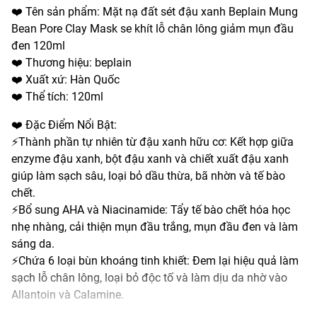
❤️ Tên sản phẩm: Mặt nạ đất sét đậu xanh Beplain Mung
Bean Pore Clay Mask se khít lỗ chân lông giảm mụn đầu
đen 120ml
❤️ Thương hiệu: beplain
❤️ Xuất xứ: Hàn Quốc
❤️ Thể tích: 120ml
❤️ Đặc Điểm Nổi Bật:
⚡️Thành phần tự nhiên từ đậu xanh hữu cơ: Kết hợp giữa
enzyme đậu xanh, bột đậu xanh và chiết xuất đậu xanh
giúp làm sạch sâu, loại bỏ dầu thừa, bã nhờn và tế bào
chết.
⚡️Bổ sung AHA và Niacinamide: Tẩy tế bào chết hóa học
nhẹ nhàng, cải thiện mụn đầu trắng, mụn đầu đen và làm
sáng da.
⚡️Chứa 6 loại bùn khoáng tinh khiết: Đem lại hiệu quả làm
sạch lỗ chân lông, loại bỏ độc tố và làm dịu da nhờ vào
Allantoin và Calamine.