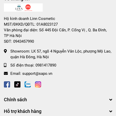
#mun #dau #den #120ml #sac #dep #cham #soc #da
#mat #mat #na #matnadatset #matnadauxanh
#matnadatsetbeplain #dtnq #daothinhuquynh #cosmetic
Hộ kinh doanh Linn Cosmetic
#my #pham #uy #tin #chinh #hang #maskdatset
MST/ĐKKD/QĐTL: 01A8023127
#maskbeplain #dauxanhmask #matnasekhitlochanlong
Văn phòng đại diện: Số 445 Đội Cấn, P. Cống Vị , Q. Ba Đình,
#matnagiammun
TP Hà Nội
SĐT: 0943457990
Showroom:
LK 57, ngõ 4 Nguyễn Văn Lộc, phượng Mộ Lao,
quận Hà Đông, Hà Nội
Số điện thoại:
0981417890
Email:
support@sapo.vn
Chính sách
Hỗ trợ khách hàng