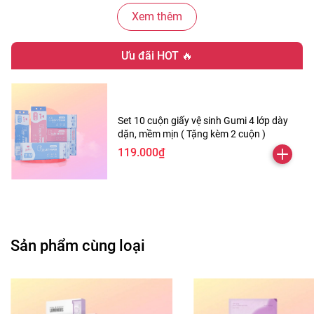
❤️ Công Dụng Chính:
Xem thêm
⚡️Làm sạch sâu và giải độc da: Giúp kiểm soát dầu, loại bỏ
bụi bẩn và tế bào chết nhờ enzyme đậu xanh và AHA.
Ưu đãi HOT 🔥
⚡️Tẩy tế bào chết vật lý nhẹ nhàng: Tăng cường hiệu quả
tẩy tế bào chết với bột gáo dừa, giúp bề mặt da mịn màng,
sáng khỏe mà không gây trầy xước.
⚡️Kiểm soát dầu thừa hiệu quả: Thành phần than hoạt tính,
Set 10 cuộn giấy vệ sinh Gumi 4 lớp dày
Calamine và Allantoin giúp cân bằng dầu và bảo vệ hàng
dặn, mềm mịn ( Tặng kèm 2 cuộn )
rào da.
119.000₫
❤️ Cách Sử Dụng:
- Sau bước rửa mặt, thoa mặt nạ lên da khô, tránh vùng
mắt.
- Massage nhẹ nhàng với ít nước vào vùng nhiều dầu như
vùng chữ T trong 3-5 phút.
Sản phẩm cùng loại
- Rửa sạch với nước ấm và thực hiện các bước dưỡng da
tiếp theo.
- Lưu ý: Sử dụng 2-3 lần/tuần cho da dầu, và 1-2 lần/tuần
cho da khô hoặc nhạy cảm.