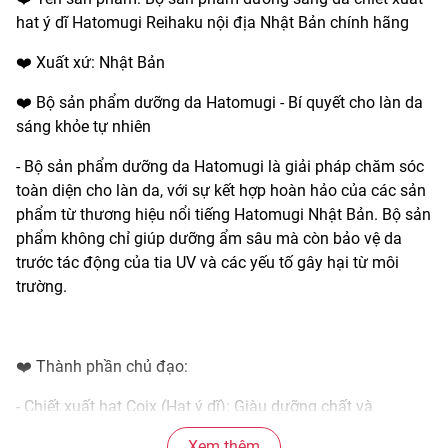
hat ý dĩ Hatomugi Reihaku nội địa Nhật Bản chính hãng
❤️ Xuất xứ: Nhật Bản
❤️ Bộ sản phẩm dưỡng da Hatomugi - Bí quyết cho làn da
sáng khỏe tự nhiên
- Bộ sản phẩm dưỡng da Hatomugi là giải pháp chăm sóc
toàn diện cho làn da, với sự kết hợp hoàn hảo của các sản
phẩm từ thương hiệu nổi tiếng Hatomugi Nhật Bản. Bộ sản
phẩm không chỉ giúp dưỡng ẩm sâu mà còn bảo vệ da
trước tác động của tia UV và các yếu tố gây hại từ môi
trường.
❤️ Thành phần chủ đạo:
- Chiết xuất hạt Coix (Hạt ý dĩ): Giàu dưỡng chất và
vitamin, giúp dưỡng ẩm sâu, làm sáng da, đồng thời cải
Xem thêm