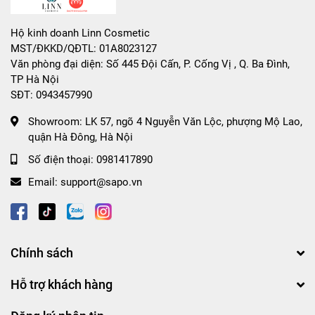
170g dưỡng ẩm: Làm sạch sâu, loại bỏ bụi bẩn và bã
nhờn, giúp làn da tươi sáng hơn.
Hộ kinh doanh Linn Cosmetic
MST/ĐKKD/QĐTL: 01A8023127
Văn phòng đại diện: Số 445 Đội Cấn, P. Cống Vị , Q. Ba Đình,
TP Hà Nội
❤️ Hướng dẫn sử dụng:
SĐT: 0943457990
- Sử dụng sữa tắm, sữa rửa mặt và nước hoa hồng hàng
Showroom:
LK 57, ngõ 4 Nguyễn Văn Lộc, phượng Mộ Lao,
ngày để làm sạch và dưỡng ẩm da.
quận Hà Đông, Hà Nội
Số điện thoại:
0981417890
- Thoa sữa dưỡng thể chống nắng và kem chống nắng mỗi
sáng trước khi ra ngoài để bảo vệ da khỏi tác hại của tia
Email:
support@sapo.vn
UV.
❤️ Bảo quản sản phẩm nơi khô ráo, thoáng mát, tránh ánh
Chính sách
nắng trực tiếp.
Hỗ trợ khách hàng