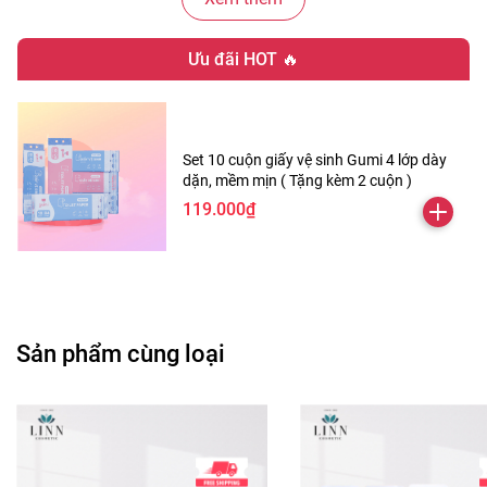
thiện cấu trúc da, giúp da mịn màng và tươi trẻ hơn.
Vitamin và khoáng chất tự nhiên: Nuôi dưỡng da khỏe
Ưu đãi HOT 🔥
mạnh từ bên trong, làm dịu da tổn thương do ánh nắng
mặt trời.
Set 10 cuộn giấy vệ sinh Gumi 4 lớp dày
dặn, mềm mịn ( Tặng kèm 2 cuộn )
❤️ Công dụng nổi bật:
119.000₫
- Dưỡng ẩm tối ưu: Cung cấp độ ẩm cần thiết giúp da luôn
mềm mại và đàn hồi.
- Dưỡng trắng da tự nhiên: Làm sáng da từ sâu bên trong,
loại bỏ lớp tế bào chết và các vết thâm sạm.
Sản phẩm cùng loại
- Chống nắng hiệu quả: Với chỉ số SPF31 PA+++, bảo vệ
làn da trước tác động của tia UVA và UVB suốt cả ngày.
- Làm dịu da: Giúp phục hồi và làm dịu da bị cháy nắng,
mẩn đỏ hay kích ứng.