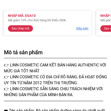
NHẬP MÃ: EGA10
NHẬP 
Mã giảm 10% cho đơn hàng tối thiểu 500k.
Mã giảm
Sao chép mã
Điều kiện
Sao 
Mô tả sản phẩm
👉 LINN COSMETIC CAM KẾT BÁN HÀNG AUTHENTIC VỚI
MỨC GIÁ TỐT NHẤT
👉 LINN COSMETIC CÓ ĐỊA CHỈ RÕ RÀNG, ĐÃ HOẠT ĐỘNG
UY TÍN TỪ NĂM 2012 TRÊN THỊ TRƯỜNG.
👉 LINN COSMETIC SẴN SÀNG CHỊU TRÁCH NHIỆM VỚI
NHỮNG SẢN PHẨM CỦA MÌNH BÁN RA.
----------------------------------------------------------------------------------------------------
❤️ Tên sản phẩm: Bộ sản phẩm dưỡng sáng da chiết xuất